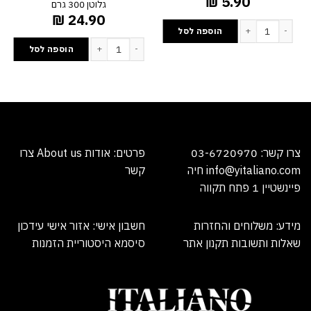
₪
5.90
גלוטן 300 גרם
₪
24.90
Naturale
הוספה לסל
 גרם
כמות של תמי גרנולה חמוציות וצימוקים ללא גלוטן 300 גרם
כמות של תמי גרנולה שקדים וגרעינים לל
הוספה לסל
צרו קשר:
03-6720970
פרטים:
אודות
About us
צרו
info@yitaliano.com
חיה
קש
ר
פיינשטיין 1 פתח תקווה
מידע:
משלוחים והחזרות
חשבון אישי:
אזור אישי
עידכון
שאלות ותשובות
תקנון אתר
סיסמא
היסטוריית הזמנות