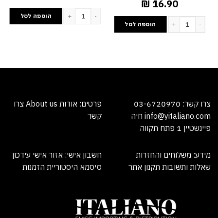
₪
16.90
כמות של ממרח שקדים 100% טבעי 300 גרם
הוספה לסל
הוספה לסל
צרו קשר:
03-6720970
פרטים:
אודות
About us
צרו
info@yitaliano.com
חיה
קש
ר
פיינשטיין 1 פתח תקווה
מידע:
משלוחים והחזרות
חשבון אישי:
אזור אישי
עידכון
שאלות ותשובות
תקנון אתר
סיסמא
היסטוריית הזמנות